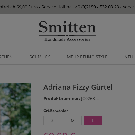
frei ab 69,00 Euro - Service Hotline +49 (0)2159 - 532 03 23 - serv
SCHEN
SCHMUCK
MEHR ETHNO STYLE
NEU
Adriana Fizzy Gürtel
Produktnummer:
JG0263-L
auswählen
Größe wählen
S
M
L