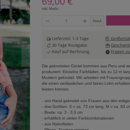
69,00 €
Inkl. MwSt.
Produkt Anzahl: Gib den gewünschten Wert ei
Stück
Lieferzeit: 1-3 Tage
Größentab
30 Tage Rückgabe
Geschenk
Kauf auf Rechnung
Fragen zu
Die geknoteten Gürtel kommen aus Peru und wer
produziert. Einzelne Farbfäden, bis zu 12 m l
Mustern geknotet. Wir arbeiten mit Frauengru
die einen verlässlichen und fairen Lohn erhalte
leisten können.
- von Hand geknotet von Frauen aus den indig
- drei Größen: S = ca. 73 cm lang, M = ca. 83 c
- Breite: ca. 3 - 3,3 cm
- erhältlich in vielen Farbkombinationen
- aus Nylonfäden
- Pflege: Trocken reinigen