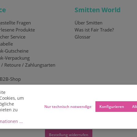
ce
Smitten World
estellte Fragen
Über Smitten
lesene Produkte
Was ist Fair Trade?
cher Service
Glossar
abelle
k-Gutscheine
nk-Verpackung
 / Retoure / Zahlungsarten
 B2B-Shop
ite
Cookies, um
ögliche
Nur technisch notwendige
Konfigurieren
Al
bieten zu
ationen ...
Bestellung widerrufen