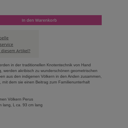
n oder benutze die Schaltflächen um die Anzahl zu erhöhen oder 
In den Warenkorb
elle
service
 diesem Artikel?
den in der traditionellen Knotentechnik von Hand
ang, werden akribisch zu wunderschönen geometrischen
ppen aus den indigenen Völkern in den Anden zusammen,
n, mit dem sie einen Beitrag zum Familienunterhalt
enen Völkern Perus
m lang, L ca. 93 cm lang