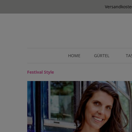
springen
Zur Hauptnavigation springen
Versandkosten
HOME
GÜRTEL
TA
Festival Style
Bildergalerie überspringen