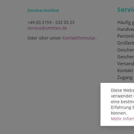
Servi
Service-Hotline
Häufig g
+49 (0) 2159 - 532 03 23
service@smitten.de
Handver
Persönli
Oder über unser
Kontaktformular
.
Größent
Geschen
Gesche
Versand
Kontakt
Zugang
Diese Webs
verwendet 
eine bestm
Erfahrung 
können.
Mehr Inform