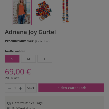
Adriana Joy Gürtel
Produktnummer:
JG0239-S
auswählen
Größe wählen
S
M
L
69,00 €
Inkl. MwSt.
Produkt Anzahl: Gib den gewünschten Wert ein oder benutze di
In den Warenkorb
Stück
Lieferzeit: 1-3 Tage
Größentabelle