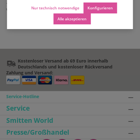
- Unisex Gürtel - kann von Frauen und Männer getragen
Nur technisch notwendige
Konfigurieren
werden
Alle akzeptieren
Kostenloser Versand ab 69 Euro innerhalb
Deutschlands und kostenloser Rückversand
Zahlung und Versand:
Service-Hotline
Service
Smitten World
Presse/Großhandel