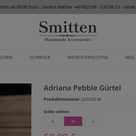
frei ab 69,00 Euro - Service Hotline +49 (0)2159 - 532 03 23 - serv
SCHEN
SCHMUCK
MEHR ETHNO STYLE
NEU
Adriana Pebble Gürtel
Produktnummer:
JG0328-M
auswählen
Größe wählen
S
M
L