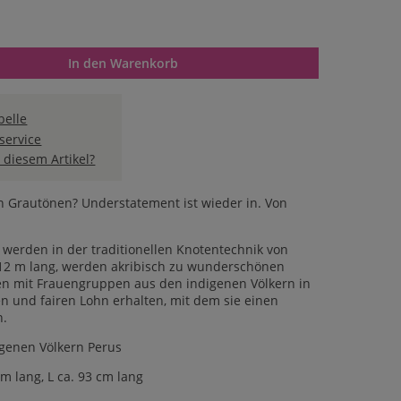
n oder benutze die Schaltflächen um die Anzahl zu erhöhen oder 
In den Warenkorb
elle
service
 diesem Artikel?
n Grautönen? Understatement ist wieder in. Von
werden in der traditionellen Knotentechnik von
 12 m lang, werden akribisch zu wunderschönen
en mit Frauengruppen aus den indigenen Völkern in
 und fairen Lohn erhalten, mit dem sie einen
n.
igenen Völkern Perus
cm lang, L ca. 93 cm lang