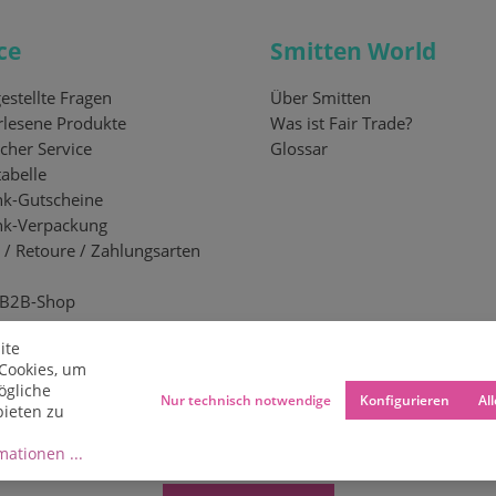
ce
Smitten World
estellte Fragen
Über Smitten
lesene Produkte
Was ist Fair Trade?
cher Service
Glossar
abelle
k-Gutscheine
nk-Verpackung
 / Retoure / Zahlungsarten
 B2B-Shop
ite
Cookies, um
ögliche
Nur technisch notwendige
Konfigurieren
Al
bieten zu
ationen ...