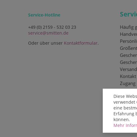
Servi
Service-Hotline
Häufig g
+49 (0) 2159 - 532 03 23
service@smitten.de
Handver
Persönli
Oder über unser
Kontaktformular
.
Größent
Geschen
Gesche
Versand
Kontakt
Zugang
Diese Webs
verwendet 
eine bestm
Erfahrung 
können.
Mehr Inform