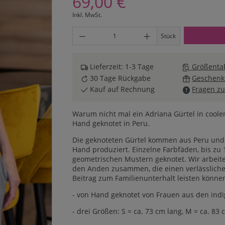
69,00 €
Inkl. MwSt.
Produkt Anzahl: Gib den gewünschten Wert ei
Stück
Lieferzeit: 1-3 Tage
Größentab
30 Tage Rückgabe
Geschenk
Kauf auf Rechnung
Fragen zu
Warum nicht mal ein Adriana Gürtel in coole
Hand geknotet in Peru.
Die geknoteten Gürtel kommen aus Peru und 
Hand produziert. Einzelne Farbfäden, bis zu
geometrischen Mustern geknotet. Wir arbeit
den Anden zusammen, die einen verlässlichen
Beitrag zum Familienunterhalt leisten könne
- von Hand geknotet von Frauen aus den ind
- drei Größen: S = ca. 73 cm lang, M = ca. 83 