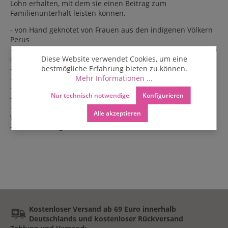
Lohn erhalten, mit dem sie einen Beitrag zum
Familienunterhalt leisten können.
- von Hand geknotet von Frauen aus den indigenen Völkern
Perus
- drei Größen: S = ca. 73 cm lang, M = ca. 83 cm lang, L ca. 93
cm lang
Diese Website verwendet Cookies, um eine
- Breite: ca. 3 - 3,3 cm
bestmögliche Erfahrung bieten zu können.
- erhältlich in vielen Farbkombinationen
Mehr Informationen ...
- aus Nylonfäden
Nur technisch notwendige
Konfigurieren
- Pflege: Trocken reinigen
- Unisex Gürtel - kann von Frauen und Männer getragen
Alle akzeptieren
werden
- auch als Golfgürtel beliebt
Kostenloser Versand ab 69 Euro innerhalb
Deutschlands und kostenloser Rückversand