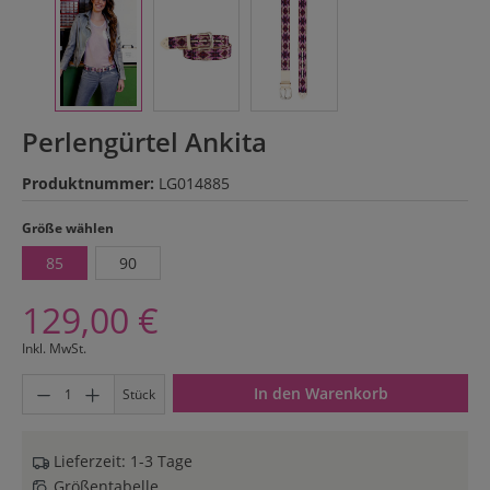
Perlengürtel Ankita
Produktnummer:
LG014885
auswählen
Größe wählen
85
90
129,00 €
Inkl. MwSt.
Produkt Anzahl: Gib den gewünschten Wert ein oder benutze di
In den Warenkorb
Stück
Lieferzeit: 1-3 Tage
Größentabelle