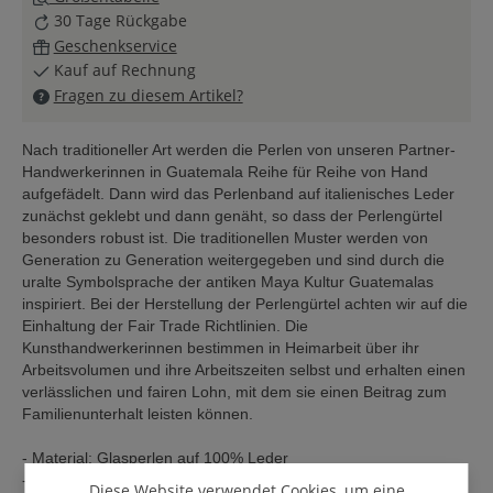
30 Tage Rückgabe
Geschenkservice
Kauf auf Rechnung
Fragen zu diesem Artikel?
Nach traditioneller Art werden die Perlen von unseren Partner-
Handwerkerinnen in Guatemala Reihe für Reihe von Hand
aufgefädelt. Dann wird das Perlenband auf italienisches Leder
zunächst geklebt und dann genäht, so dass der Perlengürtel
besonders robust ist. Die traditionellen Muster werden von
Generation zu Generation weitergegeben und sind durch die
uralte Symbolsprache der antiken Maya Kultur Guatemalas
inspiriert. Bei der Herstellung der Perlengürtel achten wir auf die
Einhaltung der Fair Trade Richtlinien. Die
Kunsthandwerkerinnen bestimmen in Heimarbeit über ihr
Arbeitsvolumen und ihre Arbeitszeiten selbst und erhalten einen
verlässlichen und fairen Lohn, mit dem sie einen Beitrag zum
Familienunterhalt leisten können.
- Material: Glasperlen auf 100% Leder
- 3,5 cm breit
Diese Website verwendet Cookies, um eine