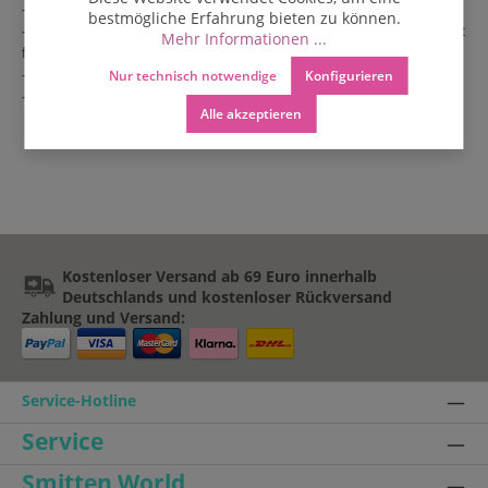
- Erhältlich in drei Längen (85, 90 und 95 cm)
bestmögliche Erfahrung bieten zu können.
- Kleinere Verschmutzungen können problemlos mit einem leicht
Mehr Informationen ...
feuchten Tuch gereinigt werden
- Faire Handarbeit aus Guatemala
Nur technisch notwendige
Konfigurieren
- auch als Golfgürtel beliebt
Alle akzeptieren
Kostenloser Versand ab 69 Euro innerhalb
Deutschlands und kostenloser Rückversand
Zahlung und Versand:
Service-Hotline
Service
Smitten World