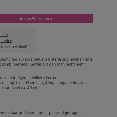
n oder benutze die Schaltflächen um die Anzahl zu erhöhen oder 
In den Warenkorb
elle
service
 diesem Artikel?
e Blümchen auf royalblauem Untergrund machen gute
itg kombinierbarer Gürtel auf den man nicht mehr
aus den indigenen Völkern Perus
53 cm lang, L ca. 95 cm lang (Längenangabe bis zum
Abstand von ca. 4,3 cm)
e
enverstellbar und kann immer passend getragen