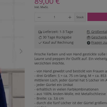
89,00 €
Inkl. MwSt.
Produkt Anzahl: Gib den gewünschten Wert ei
Stück
Lieferzeit: 1-3 Tage
Größentab
30 Tage Rückgabe
Geschenk
Kauf auf Rechnung
Fragen zu
Frische Farben und von Hand gestickte süß
Laune und peppen ihr Outfit auf. Ein vielse
verzichten möchte.
- von Hand gewebt und bestickt von Frauen 
- drei Größen: S = ca. 75 cm lang, M = ca. 8
mittleren Loch, jeder Gürtel hat 5 Löcher im 
- jeder Gürtel ein Unikat
- erhältlich in vielen Farbkombinationen
- aus 100% Anden-Wolle, mit Metallschliess
- Breite: ca. 3,6 cm
- durch die fünf Löcher ist der Gürtel größ