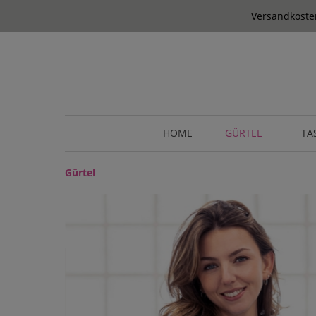
springen
Zur Hauptnavigation springen
Versandkosten
HOME
GÜRTEL
TA
Gürtel
Bildergalerie überspringen