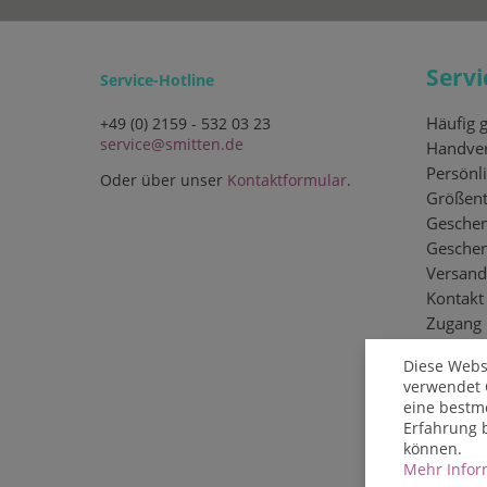
Servi
Service-Hotline
Häufig g
+49 (0) 2159 - 532 03 23
service@smitten.de
Handver
Persönli
Oder über unser
Kontaktformular
.
Größent
Geschen
Gesche
Versand
Kontakt
Zugang
Diese Webs
verwendet 
eine bestm
Erfahrung 
können.
Mehr Inform