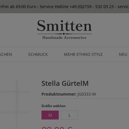
frei ab 69,00 Euro - Service Hotline +49 (0)2159 - 532 03 23 - serv
SCHEN
SCHMUCK
MEHR ETHNO STYLE
NEU
Stella GürtelM
Produktnummer:
JG0333-M
auswählen
Größe wählen
M
L