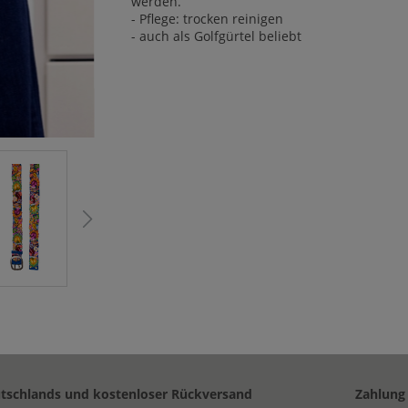
werden.
- Pflege: trocken reinigen
- auch als Golfgürtel beliebt
utschlands und kostenloser Rückversand
Zahlung