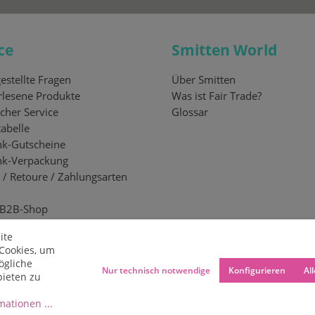
ce
Smitten World
estellte Fragen
Über Smitten
lesene Produkte
Was ist Fair Trade?
cher Service
Glossar
abelle
k-Gutscheine
nk-Verpackung
 / Retoure / Zahlungsarten
 B2B-Shop
ite
Cookies, um
ögliche
Nur technisch notwendige
Konfigurieren
Al
bieten zu
ationen ...