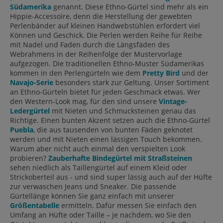
Südamerika
genannt. Diese Ethno-Gürtel sind mehr als ein
Hippie-Accessoire, denn die Herstellung der gewebten
Perlenbänder auf kleinen Handwebstühlen erfordert viel
Können und Geschick. Die Perlen werden Reihe für Reihe
mit Nadel und Faden durch die Längsfäden des
Webrahmens in der Reihenfolge der Mustervorlage
aufgezogen. Die traditionellen Ethno-Muster Südamerikas
kommen in den Perlengürteln wie dem
Pretty Bird
und der
Navajo-Serie
besonders stark zur Geltung. Unser Sortiment
an Ethno-Gürteln bietet für jeden Geschmack etwas. Wer
den Western-Look mag, für den sind unsere
Vintage-
Ledergürtel
mit Nieten und Schmucksteinen genau das
Richtige. Einen bunten Akzent setzen auch die Ethno-Gürtel
Puebla
, die aus tausenden von bunten Fäden geknotet
werden und mit Nieten einen lässigen Touch bekommen.
Warum aber nicht auch einmal den verspielten Look
probieren?
Zauberhafte Bindegürtel mit Straßsteinen
sehen niedlich als Taillengürtel auf einem Kleid oder
Strickoberteil aus - und sind super lässig auch auf der Hüfte
zur verwaschen Jeans und Sneaker. Die passende
Gürtellänge können Sie ganz einfach mit unserer
Größentabelle
ermitteln. Dafür messen Sie einfach den
Umfang an Hüfte oder Taille – je nachdem, wo Sie den