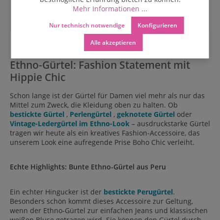
Mehr Informationen ...
69,00 €
89,00 €
Nur technisch notwendige
Konfigurieren
Alle akzeptieren
1
2
3
4
5
Ethno-Gürtel: Fashion Statement mit
Hippie Chic
Schon lange ist der Gürtel für Damen viel mehr als nur das
Mittel zum Zweck, die Kleidung oben zu halten. Ob
bestickte Gürtel
,
Perlengürtel
,
geknotete Gürtel
oder
Vintage-Ledergürtel im Ethno-Look
– ausdruckstarke Gürtel
tragen wir heute als ein kreatives Fashion-Accessoire, das
unserem Look eine aufregende Prise Boho Chic verleiht.
Echte Highlights: Bunte Ethno-Gürtel aus Peru
Ein echter Hingucker ist der
bestickte Perugürtel
.
Besonders schön kommt dieses Accessoire zur Geltung,
wenn der Ethno-Gürtel zur einfachen Jeans und klassischen
weißen Bluse getragen wird. Sie können den Gürtel durch