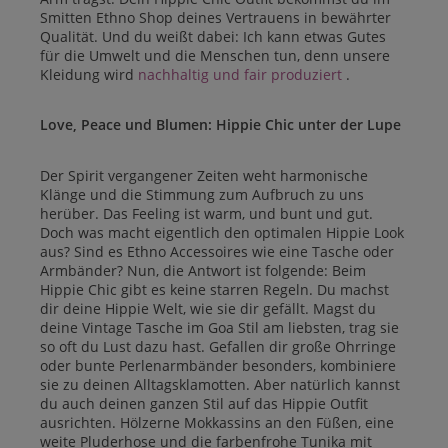
Smitten Ethno Shop deines Vertrauens in bewährter
Qualität. Und du weißt dabei: Ich kann etwas Gutes
für die Umwelt und die Menschen tun, denn unsere
Kleidung wird
nachhaltig und fair produziert
.
Love, Peace und Blumen: Hippie Chic unter der Lupe
Der Spirit vergangener Zeiten weht harmonische
Klänge und die Stimmung zum Aufbruch zu uns
herüber. Das Feeling ist warm, und bunt und gut.
Doch was macht eigentlich den optimalen Hippie Look
aus? Sind es Ethno Accessoires wie eine Tasche oder
Armbänder? Nun, die Antwort ist folgende: Beim
Hippie Chic gibt es keine starren Regeln. Du machst
dir deine Hippie Welt, wie sie dir gefällt. Magst du
deine Vintage Tasche im Goa Stil am liebsten, trag sie
so oft du Lust dazu hast. Gefallen dir große Ohrringe
oder bunte Perlenarmbänder besonders, kombiniere
sie zu deinen Alltagsklamotten. Aber natürlich kannst
du auch deinen ganzen Stil auf das Hippie Outfit
ausrichten. Hölzerne Mokkassins an den Füßen, eine
weite Pluderhose und die farbenfrohe Tunika mit