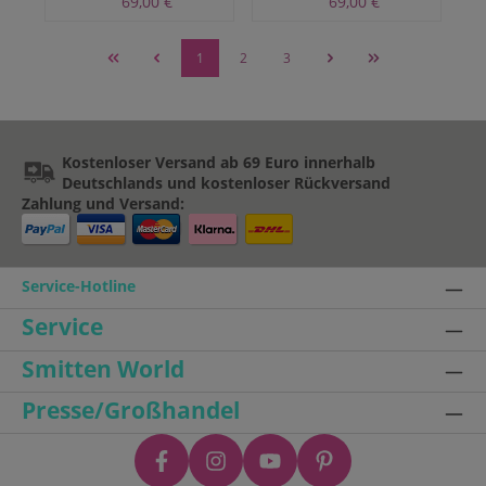
69,00 €
69,00 €
1
2
3
Kostenloser Versand ab 69 Euro innerhalb
Deutschlands und kostenloser Rückversand
Zahlung und Versand:
Service-Hotline
Service
Smitten World
Presse/Großhandel