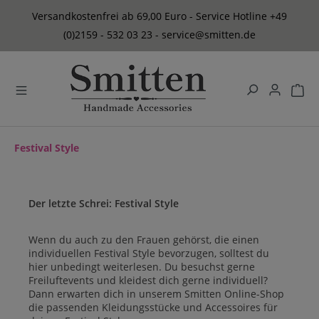
alt springen
Versandkostenfrei ab 69,00 Euro - Service Hotline +49
(0)2159 - 532 03 23 - service@smitten.de
Festival Style
Der letzte Schrei: Festival Style
Wenn du auch zu den Frauen gehörst, die einen
individuellen Festival Style bevorzugen, solltest du
hier unbedingt weiterlesen. Du besuchst gerne
Freiluftevents und kleidest dich gerne individuell?
Dann erwarten dich in unserem Smitten Online-Shop
die passenden Kleidungsstücke und Accessoires für