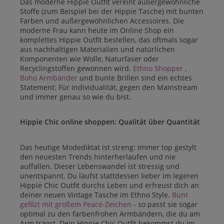
Das moderne Hippie Outfit vereint außergewöhnliche
Stoffe (zum Beispiel bei der Hippie Tasche) mit bunten
Farben und außergewöhnlichen Accessoires. Die
moderne Frau kann heute im Online Shop ein
komplettes Hippie Outfit bestellen, das oftmals sogar
aus nachhaltigen Materialien und natürlichen
Komponenten wie Wolle, Naturfaser oder
Recyclingstoffen gewonnen wird.
Ethno Shopper
,
Boho Armbänder
und bunte Brillen sind ein echtes
Statement: Für Individualität, gegen den Mainstream
und immer genau so wie du bist.
Hippie Chic online shoppen: Qualität über Quantität
Das heutige Modediktat ist streng: Immer top gestylt
den neuesten Trends hinterherlaufen und nie
auffallen. Dieser Lebenswandel ist stressig und
unentspannt. Du läufst stattdessen lieber im legeren
Hippie Chic Outfit durchs Leben und erfreust dich an
deiner neuen Vintage Tasche im Ethno Style.
Bunt
gefilzt mit großem Peace-Zeichen
- so passt sie sogar
optimal zu den farbenfrohen Armbändern, die du am
Arm trägst. Dein Hippie Chic Outfit bekommst du im