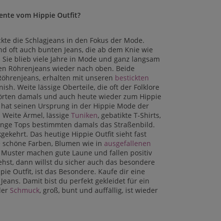
ente vom Hippie Outfit?
kte die Schlagjeans in den Fokus der Mode.
nd oft auch bunten Jeans, die ab dem Knie wie
 Sie blieb viele Jahre in Mode und ganz langsam
den Röhrenjeans wieder nach oben. Beide
öhrenjeans, erhalten mit unseren
bestickten
ish. Weite lässige Oberteile, die oft der Folklore
rten damals und auch heute wieder zum Hippie
k hat seinen Ursprung in der Hippie Mode der
. Weite Ärmel, lässige
Tuniken
, gebatikte T-Shirts,
nge Tops bestimmten damals das Straßenbild.
gekehrt. Das heutige Hippie Outfit sieht fast
e schöne Farben, Blumen wie in
ausgefallenen
 Muster machen gute Laune und fallen positiv
st, dann willst du sicher auch das besondere
pie Outfit, ist das Besondere. Kaufe dir eine
Jeans. Damit bist du perfekt gekleidet für ein
der
Schmuck
, groß, bunt und auffällig, ist wieder