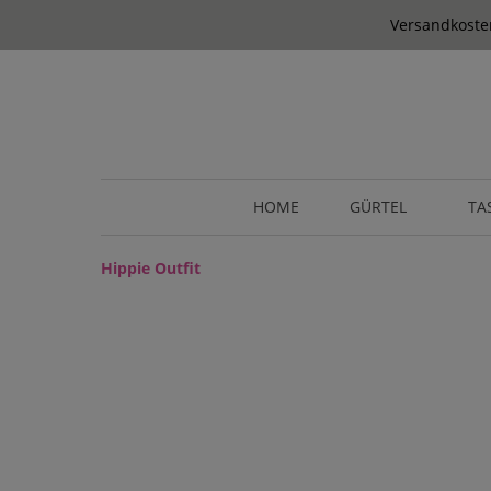
springen
Zur Hauptnavigation springen
Versandkosten
HOME
GÜRTEL
TA
Hippie Outfit