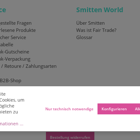
ce
Smitten World
estellte Fragen
Über Smitten
lesene Produkte
Was ist Fair Trade?
cher Service
Glossar
abelle
k-Gutscheine
nk-Verpackung
 / Retoure / Zahlungsarten
 B2B-Shop
ite
Cookies, um
ögliche
Nur technisch notwendige
Konfigurieren
Al
bieten zu
ationen ...
Bestellung widerrufen