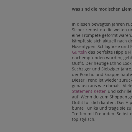
Was sind die modischen Elem
In diesen bewegten Jahren rüc
Sicher kennst du die weiten u
eine Trompete geformt waren.
kämpft sie sich aktuell nach 
Hosentypen, Schlaghose und R
Gürteln
das perfekte Hippie Fin
nachempfunden wurden, gehö
Outfit. Der heutige Ethno Loo
Sechziger und Siebziger Jahre
der Poncho und knappe haute
Dieser Trend ist wieder zurück
genauso aus wie damals. Viel
Statement-Ketten
und schrille
auf. Wenn du zum Shoppen geh
Outfit für dich kaufen. Das Hip
bunte Tunika und trage sie zu 
Treffen mit Freunden. Selbst 
top stylisch.