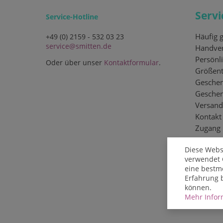
Servi
Service-Hotline
Häufig g
+49 (0) 2159 - 532 03 23
service@smitten.de
Handver
Persönli
Oder über unser
Kontaktformular
.
Größent
Geschen
Gesche
Versand
Kontakt
Zugang
Diese Webs
verwendet 
eine bestm
Erfahrung 
können.
Mehr Inform