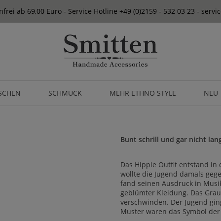
frei ab 69,00 Euro - Service Hotline +49 (0)2159 - 532 03 23 - serv
SCHEN
SCHMUCK
MEHR ETHNO STYLE
NEU
Bunt schrill und gar nicht lan
Das Hippie Outfit entstand in
wollte die Jugend damals gege
fand seinen Ausdruck in Musik
geblümter Kleidung. Das Grau 
verschwinden. Der Jugend ging
Muster waren das Symbol der