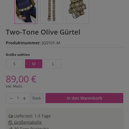
Two-Tone Olive Gürtel
Produktnummer:
JG0101-M
auswählen
Größe wählen
S
M
L
89,00 €
Inkl. MwSt.
Produkt Anzahl: Gib den gewünschten Wert ein oder benutze di
In den Warenkorb
Stück
Lieferzeit: 1-3 Tage
Größentabelle
30 Tage Rückgabe