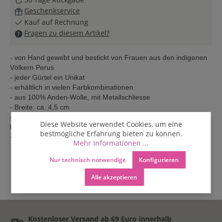
Geschenkservice
Kauf auf Rechnung
Fragen zu diesem Artikel?
- von Hand gewebt und bestickt von Frauen aus den indigenen
Völkern Perus
- jeder Gürtel ein Unikat
- erhältlich in vielen Farbkombinationen
- aus 100% Anden-Wolle, mit Metallschliesse
- Breite: ca. 4,5 cm
- durch die fünf Löcher ist der Gürtel größenverstellbar und
Diese Website verwendet Cookies, um eine
kann immer passend getragen werden.
bestmögliche Erfahrung bieten zu können.
- Pflege: trocken reinigen
Mehr Informationen ...
Nur technisch notwendige
Konfigurieren
Alle akzeptieren
Kostenloser Versand ab 69 Euro innerhalb